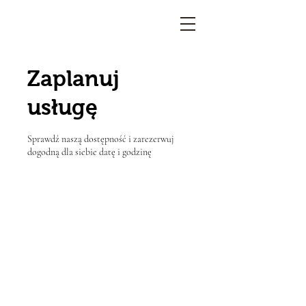
Zaplanuj
usługę
Sprawdź naszą dostępność i zarezerwuj
dogodną dla siebie datę i godzinę